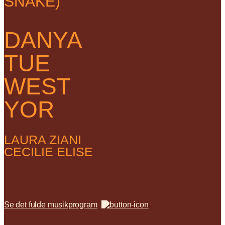
SNAKE)
DANYA
TUE
WEST
YOR
LAURA ZIANI
CECILIE ELISE
Se det fulde musikprogram