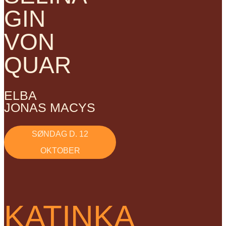
GIN
VON
QUAR
ELBA
JONAS MACYS
SØNDAG D. 12
OKTOBER
KATINKA