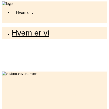
Hvem er vi
Hvem er vi
STØRRE SCENE. MERE KAFFE. FESTIVALEN ER TILBAGE!
KAFFEKÆRLIGHED,
LIVE MUSIK &