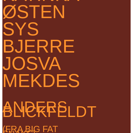
ØSTEN
SYS
BJERRE
JOSVA
MEKDES
ANDERS
BLICKFELDT
(FRA BIG FAT