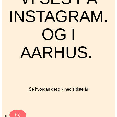
INSTAGRAM.
OG I
AARHUS.
Se hvordan det gik ned sidste år