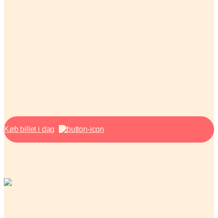
SANSELIGE
OPLEVELSER
Den 11. & 12. oktober overtager vi Aarhus Congress Center
med koncerter, talks, kaffe og workshops. En cirkulær festival
for både nørder og nysgerrige.
Køb billet i dag
Festivalen er populær – sikre din billet i god tid.
Se stemningen fra sidste år